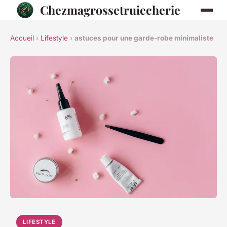
Chezmagrossetruiecherie
Accueil
›
Lifestyle
›
astuces pour une garde-robe minimaliste
LIFESTYLE