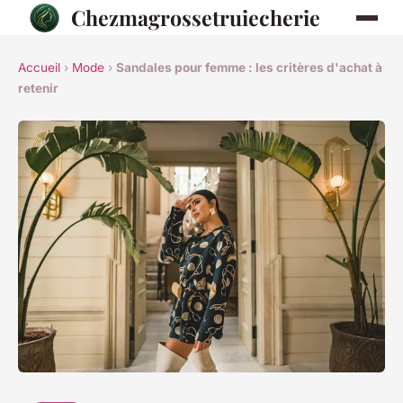
Chezmagrossetruiecherie
Accueil
›
Mode
›
Sandales pour femme : les critères d'achat à
retenir