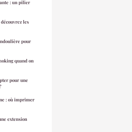
nte : un pilier
 découvrez les
ndoulière pour
smoking quand on
opter pour une
?
gne : où imprimer
une extension