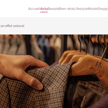
Accueil
Actu
Beauté
Bien-etre
Lifestyle
Mode
Shopp
un effet naturel