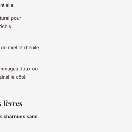
tielle.
turel pour
richis
e miel et d'huile
 gommages doux ou
insi le côté
 lèvres
es
charnues sans