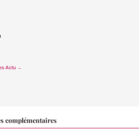
n
les Actu →
es complémentaires