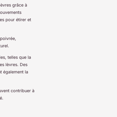
lèvres grâce à
 mouvements
s pour étirer et
poivrée,
urel.
es, telles que la
es lèvres. Des
t également la
uvent contribuer à
é.