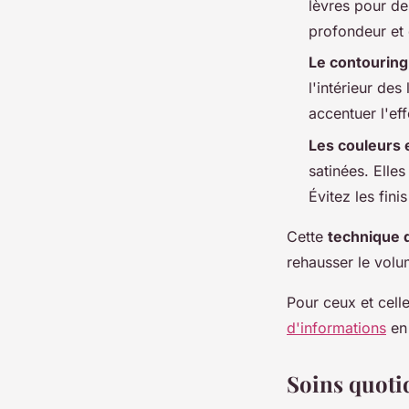
lèvres pour de
profondeur et
Le contouring
l'intérieur de
accentuer l'ef
Les couleurs 
satinées. Elle
Évitez les fini
Cette
technique 
rehausser le volu
Pour ceux et cell
d'informations
en 
Soins quotid