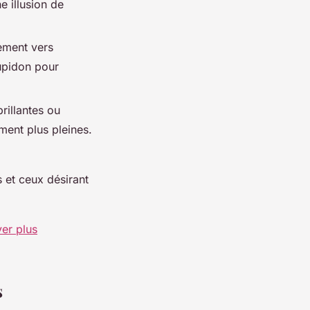
e illusion de
ement vers
Cupidon pour
rillantes ou
ement plus pleines.
s et ceux désirant
ver plus
s