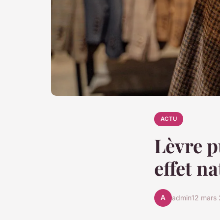
ACTU
Lèvre p
effet na
A
admin
12 mars