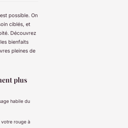
'est possible. On
in ciblés, et
oité. Découvrez
es bienfaits
vres pleines de
ment plus
usage habile du
 votre rouge à