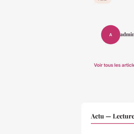
admi
A
Voir tous les artic
Actu — Lectur