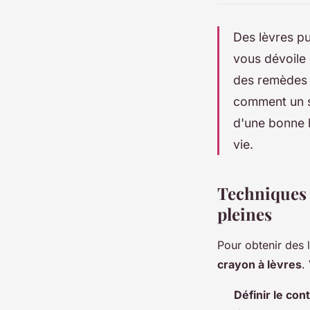
Des lèvres pu
vous dévoile 
des remèdes n
comment un si
d'une bonne h
vie.
Techniques 
pleines
Pour obtenir des 
crayon à lèvres
.
Définir le con