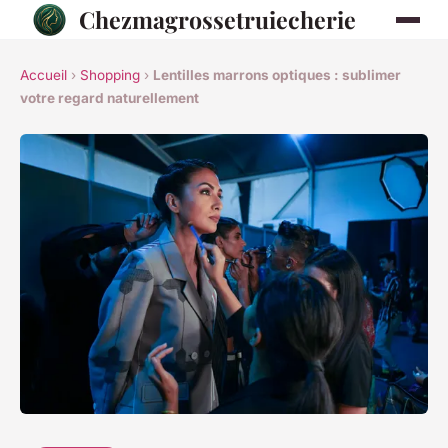
Chezmagrossetruiecherie
Accueil
›
Shopping
›
Lentilles marrons optiques : sublimer
votre regard naturellement