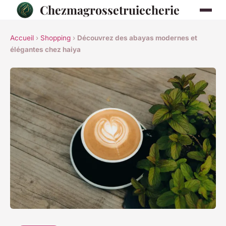
Chezmagrossetruiecherie
Accueil
›
Shopping
›
Découvrez des abayas modernes et
élégantes chez haiya